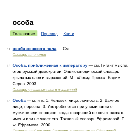
особа
Толкование
Перевод
Книги
особа женского пола
— См …
11
Словарь синонимов
Особа, приближенная к императору
— см. Гигант мыспи,
12
отец русской демократии. Энциклопедический словарь
крылатых слов и выражений. М.: «Локид Пресс». Вадим
Серов. 2003 …
Словарь крылатых слов и выражений
Особа
— м. и ж. 1. Человек, лицо, личность. 2. Важное
13
лицо, персона. 3. Употребляется при упоминании о
мужчине или женщине, когда говорящий не хочет назвать
имени или не знает его. Толковый словарь Ефремовой. Т.
Ф. Ефремова. 2000 …