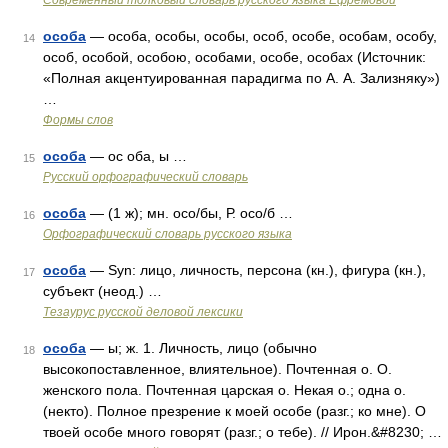
Современный толковый словарь русского языка Ефремовой
особа
— особа, особы, особы, особ, особе, особам, особу,
14
особ, особой, особою, особами, особе, особах (Источник:
«Полная акцентуированная парадигма по А. А. Зализняку»)
…
Формы слов
особа
— ос оба, ы …
15
Русский орфографический словарь
особа
— (1 ж); мн. осо/бы, Р. осо/б …
16
Орфографический словарь русского языка
особа
— Syn: лицо, личность, персона (кн.), фигура (кн.),
17
субъект (неод.) …
Тезаурус русской деловой лексики
особа
— ы; ж. 1. Личность, лицо (обычно
18
высокопоставленное, влиятельное). Почтенная о. О.
женского пола. Почтенная царская о. Некая о.; одна о.
(некто). Полное презрение к моей особе (разг.; ко мне). О
твоей особе много говорят (разг.; о тебе). // Ирон.&#8230; …