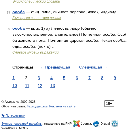
Энциклопедический словарь
особа
— същ. лице, личност, персона, човек, индивид …
19
Български синонимен речник
особа
— ы; ж. 1) а) Личность, лицо (обычно
20
высокопоставленное, влиятельное) Почтенная осо/ба. Осо/
ба женского пола. Почтенная царская осо/ба. Некая осо/ба;
одна осо/ба. (некто) …
Словарь многих выражений
Страницы
←
Предыдущая
Следующая
→
1
2
3
4
5
6
7
8
9
10
11
12
13
© Академик, 2000-2026
18+
Обратная связь:
Техподдержка
,
Реклама на сайте
👣 Путешествия
Экспорт словарей на сайты
, сделанные на PHP,
Joomla,
Drupal,
WordPress, MODx.